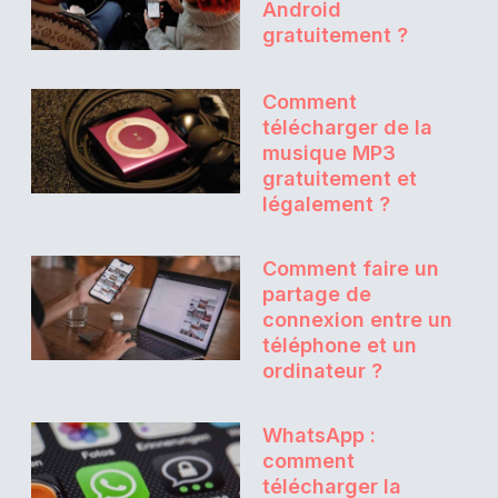
Android
gratuitement ?
Comment
télécharger de la
musique MP3
gratuitement et
légalement ?
Comment faire un
partage de
connexion entre un
téléphone et un
ordinateur ?
WhatsApp :
comment
télécharger la